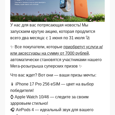
У нас для вас потрясающая новость! Мы
запускаем крутую акцию, которая продлится
всего два месяца: с 1 июня по 31 июля 🚀
✨ Все покупатели, которые
приобретут услуги и/
или аксессуары на сумму от 7000 рублей
,
автоматически становятся участниками нашего
Мега-розыгрыша суперских призов ✨
Что вас ждет? Вот они — ваши призы мечты:
📱 iPhone 17 Pro 256 eSIM — цвет на выбор
победителя!
⌚️ Apple Watch 10/46 — следите за своим
здоровьем стильно!
🎧 AirPods 4 — идеальный звук для вашего