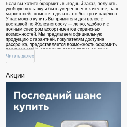
Если вы хотите оформить выгодный заказ, получить
удобную доставку и быть уверенным в качестве, наш
маркетплейс поможет сделать это быстро и надёжно.
У нас можно купить Выпрямители для волос с
доставкой по Железногорску — легко, удобно и с
полным спектром ассортиментов сервисных
возможностей. Мы предлагаем официальную
продукцию с гарантией, покупателям доступна
рассрочка, предоставляется возможность оформить
покупку онлайн и получить товар прямо до дома.
Читать далее
Покупателям доступна покупка Выпрямители для
волос по привлекательной цене: мы регулярно
обновляем ассортимент, следим за актуальностью
Акции
наличия и предоставляем большой выбор продукции.
В нашем магазине в Железногорске вы всегда
найдёте нужный продукт в нужный момент. Доставим
ваш товар быстро — независимо от объема, с
возможностью выполнить бесплатную доставку.
Планируете покупку в рассрочку? У нас есть такая
услуга. Мы предлагаем удобные условия оплаты,
позволяющие сделать покупку комфортной. Просто
выберите нужную позицию, добавьте в корзину и
оформите заявку — купить Выпрямители для волос в