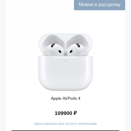
Можно в рассрочку
Подтверждённое наличие на складе.
Информация о наличии обновляется в режиме
реального времени.
Выгодная цена Выпрямители для волос без
скрытых комиссий. Все цены на сайте
прозрачны и соответствуют итоговой сумме при
оформлении заказа.
Удобная оплата с возможностью оформлять
покупки по всем ассортиментам с рассрочкой.
При необходимости можно уточнить детали по
рассрочке прямо в карточке товара.
Оперативная доставка по Железногорску.
Курьерская служба работает ежедневно и
доставляет заказы по всему ассортименту
магазина в кратчайшие сроки.
Apple AirPods 4
Такой подход делает покупку Выпрямители для волос
простой и безопасной. Мы гарантируем, что вы
109900 ₽
получите именно тот продукт, который был указан в
карточке, — с подтверждёнными характеристиками и
Цена указана при оплате наличными
официальной гарантией.