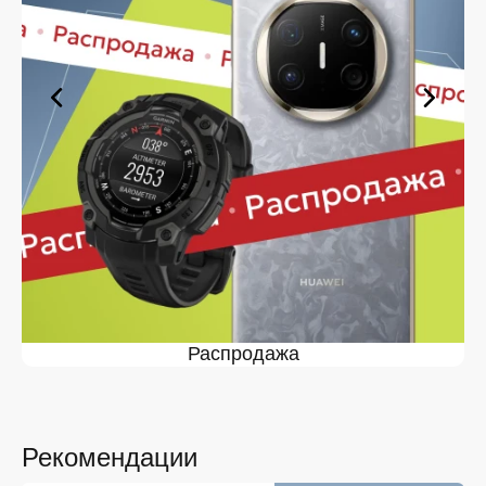
Железногорске вы сможете в кратчайшие сроки.
Ассортимент Выпрямители для
волос в магазине iSpace в
Железногорске
На нашей торговой платформе представлен широкий
выбор продукции. Среди ассортимента, как новинки
рынка, так и проверенные временем модели. Каждый
продукт в каталоге соответствует стандартам
качества. Вы можете выбрать и заказать
Выпрямители для волос в Железногорске в удобной
конфигурации и с доступной ценой.
Мы постоянно обновляем ассортимент, отслеживаем
наличие, поддерживаем актуальность информации,
Распродажа
касающейся цен и наличия. Благодаря этому клиенты
получают лучшие предложения и экономят своё
время. Преимущества покупки у нас:
Широкий выбор с регулярным обновлением. Мы
следим за новинками рынка и оперативно
Рекомендации
добавляем их в каталог.