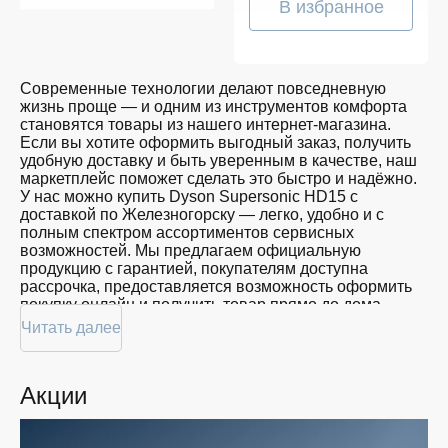
В избранное
Современные технологии делают повседневную
жизнь проще — и одним из инструментов комфорта
становятся товары из нашего интернет-магазина.
Если вы хотите оформить выгодный заказ, получить
удобную доставку и быть уверенным в качестве, наш
маркетплейс поможет сделать это быстро и надёжно.
У нас можно купить Dyson Supersonic HD15 с
доставкой по Железногорску — легко, удобно и с
полным спектром ассортиментов сервисных
возможностей. Мы предлагаем официальную
продукцию с гарантией, покупателям доступна
рассрочка, предоставляется возможность оформить
покупку онлайн и получить товар прямо до дома.
Читать далее
Покупателям доступна покупка Dyson Supersonic
HD15 по привлекательной цене: мы регулярно
обновляем ассортимент, следим за актуальностью
Акции
наличия и предоставляем большой выбор продукции.
В нашем магазине в Железногорске вы всегда
найдёте нужный продукт в нужный момент. Доставим
ваш товар быстро — независимо от объема, с