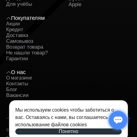
Для учёбы
Apple
покупки. Постоянным клиентам доступны
индивидуальные предложения и накопительные
бонусы.
Покупателям
Акции
Регулярные акции и сезонные скидки. Мы часто
Кредит
проводим распродажи и предоставляем купоны
Доставка
на скидку. Следите за обновлениями на сайте и
Самовывоз
ассортиментом, чтобы не упустить выгодные
Возврат товара
предложения.
Не нашли товар?
Гарантии
Программа кредитования с простым
оформлением. Оформить кредит можно прямо
на сайте за несколько минут. Условия
О нас
прозрачные, а решение принимается быстро.
О магазине
Контакты
Если вы ищете Dyson Supersonic HD15 в
Блог
Железногорске, обратите внимание на предложения
Вакансии
нашего магазина. У нас вы найдёте не только
хороший выбор, но и качественный сервис, который
превращает процесс покупки в удовольствие. Просто
Мы используем cookies чтобы заботиться о
оформите заказ — и мы доставим нужный товар в
вас. Оставаясь с нами, вы соглашаетесь на
кратчайшие сроки.
использование
файлов cookies
Мы ценим ваше доверие и стремимся предложить
© 2026 — iSpace. Все права защищены.
Понятно
лучший сервис. Убедитесь в этом лично — покупайте