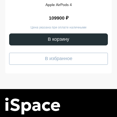
магазина в кратчайшие сроки.
Apple AirPods 4
Такой подход делает покупку Dyson Supersonic HD15
простой и безопасной. Мы гарантируем, что вы
109900 ₽
получите именно тот продукт, который был указан в
карточке, — с подтверждёнными характеристиками и
Цена указана при оплате наличными
официальной гарантией.
Покупайте Dyson Supersonic
В корзину
HD15 в iSpace без переплат!
Наш интернет-магазин предоставляет выгодные
В избранное
условия для покупателей, стремящихся сэкономить,
не жертвуя качеством. У нас вы всегда можете
рассчитывать на адекватную цену, отличные условия
покупки и доставку Dyson Supersonic HD15 в удобное
для вас время. Мы следим за тем, чтобы каждая часть
заказа соответствовала ожиданиям — от первого
клика на сайте до получения на руки. Преимущества
продажи на нашей платформе:
Гибкая система оплаты. Вы можете выбрать
удобный способ — онлайн или при получении.
Кроме того, возможна рассрочка, условия