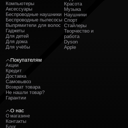
Компьютеры
дополнительно предлагает услуги настройки, что
Красота
делает процесс первым запуском проще. Покупка
Аксессуары
Музыка
сопровождается консультацией, поэтому каждый
Беспроводные наушники
Наушники
пользователь получает модель, полностью
Беспроводные пылесосы
Спорт
соответствующую его требованиям. Доставка
Выпрямители для волос
Стайлеры
выполняется аккуратно и быстро, а гарантия
Гаджеты
Творчество и
обеспечивает защиту от непредвиденных ситуаций.
Для детей
работа
Благодаря этому пользователи получают не только
Для дома
Dyson
смартфон, но и качественный сервис. Магазин
Для учёбы
Apple
находится по адресу: ул. Ленина, 57 ТЦ «Европа».
Покупателям
Акции
Кредит
Доставка
Самовывоз
Возврат товара
Не нашли товар?
Гарантии
О нас
О магазине
Контакты
Блог