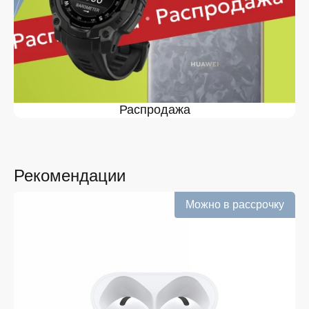
доступностью при каждодневной эксплуатации.
iPhone 17 eSIM
Версия с цифровым профилем создана для тех, кто
предпочитает современный формат связи.
Пользователи выбирают такую модель благодаря
удобству настройки и тому, что покупка не требует
Распродажа
замены сим-карт. Важно учитывать, что цена Айфон
17 еСим в Железногорске может отличаться в
зависимости от комплектации, а купить Айфон 17
еСим выгодно тем, кто ценит минимализм и
отсутствие лишних физических элементов.
Рекомендации
iPhone 17 Dual SIM
Можно в рассрочку
Айфон 17 Дуал Сим подойдёт тем, кому нужно
совмещать рабочий и личный номера без лишних
устройств. Возможность активировать два профиля
удобна при поездках, а купить Айфон 17 Дуал Сим
предпочитают пользователи, которым важно быстро
переключаться между задачами. Айфон 17 Сим еСим
и другие версии поддерживают расширенный
функционал, обеспечивая комфорт там, где требуется