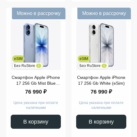
Можно в рассрочку
Можно в рассрочку
Модель
eSIM
eSIM
Без RuStore
i
Без RuStore
i
Показать
ещё
Смартфон Apple iPhone
Смартфон Apple iPhone
17 256 Gb Mist Blue
17 256 Gb White (eSim)
(eSim)
76 990 ₽
76 990 ₽
Выбор
SIM
Цена указана при оплате
Цена указана при оплате
наличными
наличными
В корзину
В корзину