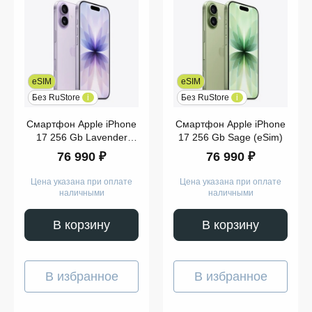
Цвет
eSIM
eSIM
Без RuStore
i
Без RuStore
i
Смартфон Apple iPhone
Смартфон Apple iPhone
256
17 256 Gb Lavender
17 256 Gb Sage (eSim)
GB
(eSim)
76 990 ₽
76 990 ₽
512
GB
Цена указана при оплате
Цена указана при оплате
наличными
наличными
Apple
iPhone
В корзину
В корзину
17
Показать
ещё
В избранное
В избранное
Память
eSIM