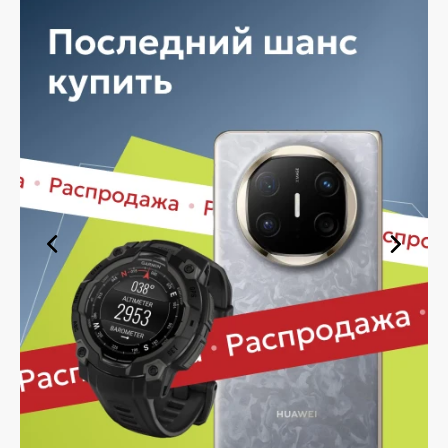
продукт в нужный момент. Доставим ваш товар
быстро — независимо от объема, с возможностью
выполнить бесплатную доставку.
Планируете покупку в рассрочку? У нас есть такая
услуга. Мы предлагаем удобные условия оплаты,
позволяющие сделать покупку комфортной. Просто
выберите нужную позицию, добавьте в корзину и
оформите заявку — купить Garmin VIVOACTIVE в
Железногорске вы сможете в кратчайшие сроки.
Ассортимент Garmin VIVOACTIVE
в магазине iSpace в
Железногорске
На нашей торговой платформе представлен широкий
выбор продукции. Среди ассортимента, как новинки
рынка, так и проверенные временем модели. Каждый
продукт в каталоге соответствует стандартам
качества. Вы можете выбрать и заказать Garmin
VIVOACTIVE в Железногорске в удобной
конфигурации и с доступной ценой.
Мы постоянно обновляем ассортимент, отслеживаем