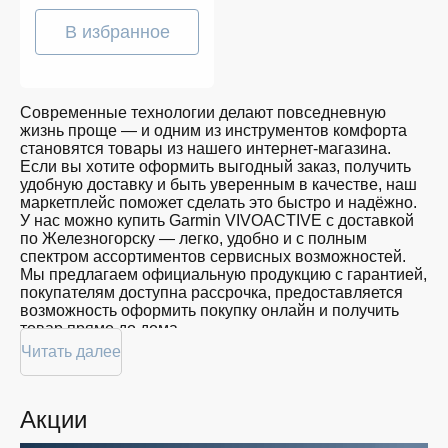
В избранное
Современные технологии делают повседневную
жизнь проще — и одним из инструментов комфорта
становятся товары из нашего интернет-магазина.
Если вы хотите оформить выгодный заказ, получить
удобную доставку и быть уверенным в качестве, наш
маркетплейс поможет сделать это быстро и надёжно.
У нас можно купить Garmin VIVOACTIVE с доставкой
по Железногорску — легко, удобно и с полным
спектром ассортиментов сервисных возможностей.
Мы предлагаем официальную продукцию с гарантией,
покупателям доступна рассрочка, предоставляется
возможность оформить покупку онлайн и получить
товар прямо до дома.
Читать далее
Покупателям доступна покупка Garmin VIVOACTIVE
по привлекательной цене: мы регулярно обновляем
ассортимент, следим за актуальностью наличия и
Акции
предоставляем большой выбор продукции. В нашем
магазине в Железногорске вы всегда найдёте нужный