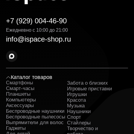
Кроме того, возможна рассрочка, условия
которой подробно указаны на странице товара.
Выгодная стоимость без скрытых доплат. Цена
+7 (929) 004-46-90
Garmin VIVOACTIVE указанная на сайте,
является окончательной — без навязанных услуг
Ежедневно с 10:00 до 21:00
и дополнительных комиссий. Мы делаем всё,
info@ispace-shop.ru
чтобы каждая покупка была действительно
выгодной.
Оригинальные товары в ассортименте с
гарантией. Вся продукция поставляется
напрямую от официальных дистрибьюторов. К
каждому заказу прилагаются гарантийные
Каталог товаров
документы.
Смартфоны
Забота о близких
Sa
Оперативная доставка Garmin VIVOACTIVE в
Смарт-часы
Игровые приставки
Железногорске и полное сопровождение заказа.
Планшеты
Игрушки
Заявка обрабатывается сразу после
Компьютеры
Красота
оформления и быстро передаётся в службу,
Аксессуары
Музыка
которая занимается доставкой. На каждом этапе
Беспроводные наушники
Наушники
вы получаете уведомления и можете
Беспроводные пылесосы
Спорт
отслеживать путь заказа.
Выпрямители для волос
Стайлеры
Гаджеты
Творчество и
Поддержка клиентов и бонусные предложения.
Для детей