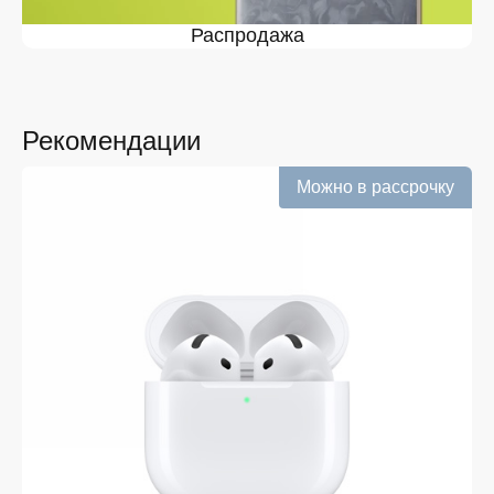
наличие, поддерживаем актуальность информации,
Распродажа
касающейся цен и наличия. Благодаря этому клиенты
получают лучшие предложения и экономят своё
время. Преимущества покупки у нас:
Широкий выбор с регулярным обновлением. Мы
следим за новинками рынка и оперативно
Рекомендации
добавляем их в каталог.
Можно в рассрочку
Подтверждённое наличие на складе.
Информация о наличии обновляется в режиме
реального времени.
Выгодная цена Garmin VIVOACTIVE без скрытых
комиссий. Все цены на сайте прозрачны и
соответствуют итоговой сумме при оформлении
заказа.
Удобная оплата с возможностью оформлять
покупки по всем ассортиментам с рассрочкой.
При необходимости можно уточнить детали по
рассрочке прямо в карточке товара.
Оперативная доставка по Железногорску.
Курьерская служба работает ежедневно и