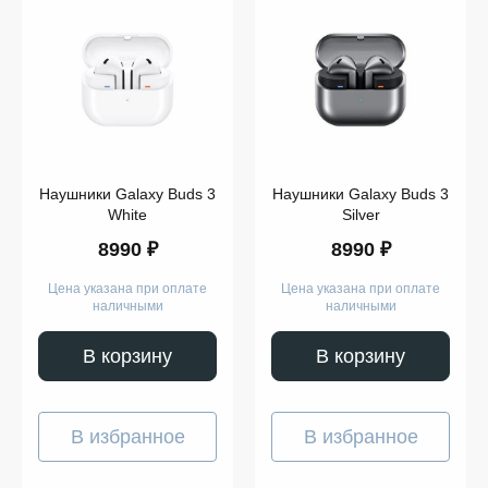
Samsung
Buds 3
Показать
ещё
Модель
Наушники Galaxy Buds 3
Наушники Galaxy Buds 3
White
Silver
8990 ₽
8990 ₽
Показать
ещё
Цена указана при оплате
Цена указана при оплате
наличными
наличными
В корзину
В корзину
В избранное
В избранное