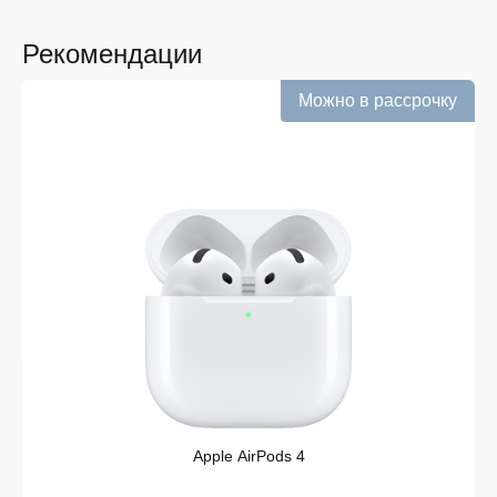
Широкий выбор с регулярным обновлением. Мы
следим за новинками рынка и оперативно
Рекомендации
добавляем их в каталог.
Можно в рассрочку
Подтверждённое наличие на складе.
Информация о наличии обновляется в режиме
реального времени.
Выгодная цена Samsung Galaxy Buds 3 без
скрытых комиссий. Все цены на сайте
прозрачны и соответствуют итоговой сумме при
оформлении заказа.
Удобная оплата с возможностью оформлять
покупки по всем ассортиментам с рассрочкой.
При необходимости можно уточнить детали по
рассрочке прямо в карточке товара.
Оперативная доставка по Железногорску.
Курьерская служба работает ежедневно и
доставляет заказы по всему ассортименту
магазина в кратчайшие сроки.
Apple AirPods 4
Такой подход делает покупку Samsung Galaxy Buds 3
простой и безопасной. Мы гарантируем, что вы