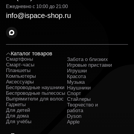
Samsung Galaxy Buds 3 указанная на сайте,
является окончательной — без навязанных услуг
Ежедневно с 10:00 до 21:00
и дополнительных комиссий. Мы делаем всё,
info@ispace-shop.ru
чтобы каждая покупка была действительно
выгодной.
Оригинальные товары в ассортименте с
гарантией. Вся продукция поставляется
напрямую от официальных дистрибьюторов. К
каждому заказу прилагаются гарантийные
Каталог товаров
документы.
Смартфоны
Забота о близких
Sa
Оперативная доставка Samsung Galaxy Buds 3 в
Смарт-часы
Игровые приставки
Железногорске и полное сопровождение заказа.
Планшеты
Игрушки
Заявка обрабатывается сразу после
Компьютеры
Красота
оформления и быстро передаётся в службу,
Аксессуары
Музыка
которая занимается доставкой. На каждом этапе
Беспроводные наушники
Наушники
вы получаете уведомления и можете
Беспроводные пылесосы
Спорт
отслеживать путь заказа.
Выпрямители для волос
Стайлеры
Гаджеты
Творчество и
Поддержка клиентов и бонусные предложения.
Для детей
работа
Служба поддержки работает ежедневно и
Для дома
Dyson
помогает решить любые вопросы до и после
Для учёбы
Apple
покупки. Постоянным клиентам доступны
индивидуальные предложения и накопительные
бонусы.