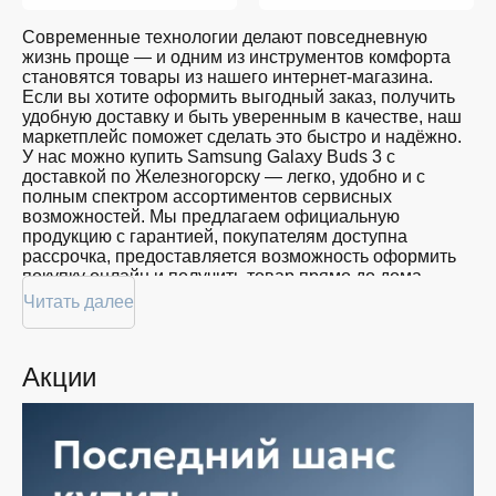
Современные технологии делают повседневную
жизнь проще — и одним из инструментов комфорта
становятся товары из нашего интернет-магазина.
Если вы хотите оформить выгодный заказ, получить
удобную доставку и быть уверенным в качестве, наш
маркетплейс поможет сделать это быстро и надёжно.
У нас можно купить Samsung Galaxy Buds 3 с
доставкой по Железногорску — легко, удобно и с
полным спектром ассортиментов сервисных
возможностей. Мы предлагаем официальную
продукцию с гарантией, покупателям доступна
рассрочка, предоставляется возможность оформить
покупку онлайн и получить товар прямо до дома.
Читать далее
Покупателям доступна покупка Samsung Galaxy Buds
3 по привлекательной цене: мы регулярно обновляем
ассортимент, следим за актуальностью наличия и
Акции
предоставляем большой выбор продукции. В нашем
магазине в Железногорске вы всегда найдёте нужный
продукт в нужный момент. Доставим ваш товар
быстро — независимо от объема, с возможностью
выполнить бесплатную доставку.
Планируете покупку в рассрочку? У нас есть такая