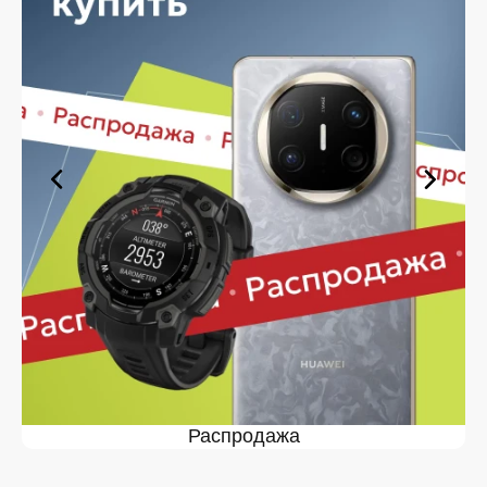
услуга. Мы предлагаем удобные условия оплаты,
позволяющие сделать покупку комфортной. Просто
выберите нужную позицию, добавьте в корзину и
оформите заявку — купить Samsung Galaxy Buds 3 в
Железногорске вы сможете в кратчайшие сроки.
Ассортимент Samsung Galaxy
Buds 3 в магазине iSpace в
Железногорске
На нашей торговой платформе представлен широкий
выбор продукции. Среди ассортимента, как новинки
рынка, так и проверенные временем модели. Каждый
продукт в каталоге соответствует стандартам
качества. Вы можете выбрать и заказать Samsung
Galaxy Buds 3 в Железногорске в удобной
конфигурации и с доступной ценой.
Мы постоянно обновляем ассортимент, отслеживаем
наличие, поддерживаем актуальность информации,
Распродажа
касающейся цен и наличия. Благодаря этому клиенты
получают лучшие предложения и экономят своё
время. Преимущества покупки у нас: