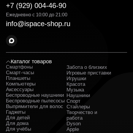
Выгодная стоимость без скрытых доплат. Цена
+7 (929) 004-46-90
PowerBank MagSafe указанная на сайте,
является окончательной — без навязанных услуг
Ежедневно с 10:00 до 21:00
и дополнительных комиссий. Мы делаем всё,
info@ispace-shop.ru
чтобы каждая покупка была действительно
выгодной.
Оригинальные товары в ассортименте с
гарантией. Вся продукция поставляется
напрямую от официальных дистрибьюторов. К
каждому заказу прилагаются гарантийные
Каталог товаров
документы.
Смартфоны
Забота о близких
Sa
Оперативная доставка PowerBank MagSafe в
Смарт-часы
Игровые приставки
Железногорске и полное сопровождение заказа.
Планшеты
Игрушки
Заявка обрабатывается сразу после
Компьютеры
Красота
оформления и быстро передаётся в службу,
Аксессуары
Музыка
которая занимается доставкой. На каждом этапе
Беспроводные наушники
Наушники
вы получаете уведомления и можете
Беспроводные пылесосы
Спорт
отслеживать путь заказа.
Выпрямители для волос
Стайлеры
Гаджеты
Творчество и
Поддержка клиентов и бонусные предложения.
Для детей
работа
Служба поддержки работает ежедневно и
Для дома
Dyson
помогает решить любые вопросы до и после
Для учёбы
Apple
покупки. Постоянным клиентам доступны