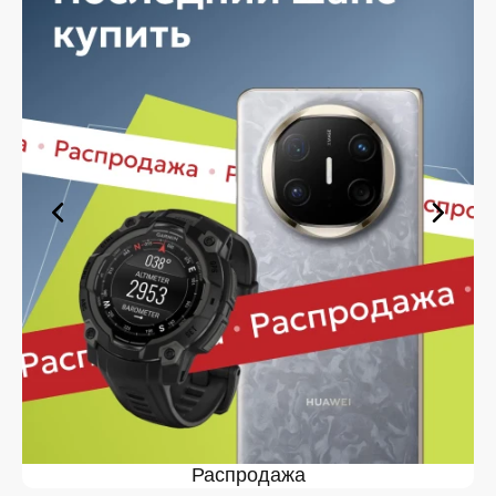
Планируете покупку в рассрочку? У нас есть такая
услуга. Мы предлагаем удобные условия оплаты,
позволяющие сделать покупку комфортной. Просто
выберите нужную позицию, добавьте в корзину и
оформите заявку — купить PowerBank MagSafe в
Железногорске вы сможете в кратчайшие сроки.
Ассортимент PowerBank MagSafe
в магазине iSpace в
Железногорске
На нашей торговой платформе представлен широкий
выбор продукции. Среди ассортимента, как новинки
рынка, так и проверенные временем модели. Каждый
продукт в каталоге соответствует стандартам
качества. Вы можете выбрать и заказать PowerBank
MagSafe в Железногорске в удобной конфигурации и с
доступной ценой.
Мы постоянно обновляем ассортимент, отслеживаем
наличие, поддерживаем актуальность информации,
Распродажа
касающейся цен и наличия. Благодаря этому клиенты