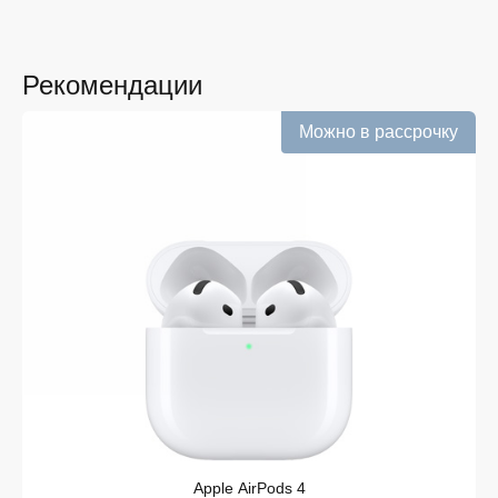
получают лучшие предложения и экономят своё
время. Преимущества покупки у нас:
Широкий выбор с регулярным обновлением. Мы
следим за новинками рынка и оперативно
Рекомендации
добавляем их в каталог.
Можно в рассрочку
Подтверждённое наличие на складе.
Информация о наличии обновляется в режиме
реального времени.
Выгодная цена PowerBank MagSafe без скрытых
комиссий. Все цены на сайте прозрачны и
соответствуют итоговой сумме при оформлении
заказа.
Удобная оплата с возможностью оформлять
покупки по всем ассортиментам с рассрочкой.
При необходимости можно уточнить детали по
рассрочке прямо в карточке товара.
Оперативная доставка по Железногорску.
Курьерская служба работает ежедневно и
доставляет заказы по всему ассортименту
магазина в кратчайшие сроки.
Apple AirPods 4