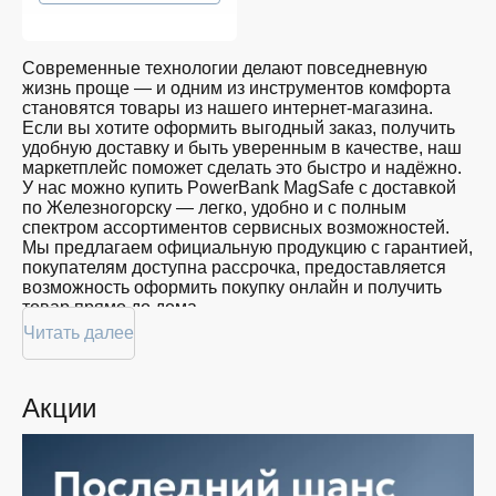
Современные технологии делают повседневную
жизнь проще — и одним из инструментов комфорта
становятся товары из нашего интернет-магазина.
Если вы хотите оформить выгодный заказ, получить
удобную доставку и быть уверенным в качестве, наш
маркетплейс поможет сделать это быстро и надёжно.
У нас можно купить PowerBank MagSafe с доставкой
по Железногорску — легко, удобно и с полным
спектром ассортиментов сервисных возможностей.
Мы предлагаем официальную продукцию с гарантией,
покупателям доступна рассрочка, предоставляется
возможность оформить покупку онлайн и получить
товар прямо до дома.
Читать далее
Покупателям доступна покупка PowerBank MagSafe
по привлекательной цене: мы регулярно обновляем
ассортимент, следим за актуальностью наличия и
Акции
предоставляем большой выбор продукции. В нашем
магазине в Железногорске вы всегда найдёте нужный
продукт в нужный момент. Доставим ваш товар
быстро — независимо от объема, с возможностью
выполнить бесплатную доставку.