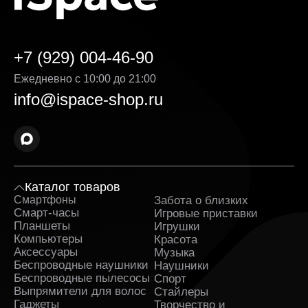
которой подробно указаны на странице товара.
Выгодная стоимость без скрытых доплат. Цена
медиаплеера указанная на сайте, является
+7 (929) 004-46-90
окончательной — без навязанных услуг и
дополнительных комиссий. Мы делаем всё,
Ежедневно с 10:00 до 21:00
чтобы каждая покупка была действительно
выгодной.
info@ispace-shop.ru
Оригинальные товары в ассортименте с
гарантией. Вся продукция поставляется
напрямую от официальных дистрибьюторов. К
каждому заказу прилагаются гарантийные
документы.
Каталог товаров
Оперативная доставка медиаплеера в
Смартфоны
Забота о близких
Sa
Железногорске и полное сопровождение заказа.
Смарт-часы
Игровые приставки
Заявка обрабатывается сразу после
Планшеты
Игрушки
оформления и быстро передаётся в службу,
Компьютеры
Красота
которая занимается доставкой. На каждом этапе
Аксессуары
Музыка
вы получаете уведомления и можете
Беспроводные наушники
Наушники
отслеживать путь заказа.
Беспроводные пылесосы
Спорт
Поддержка клиентов и бонусные предложения.
Выпрямители для волос
Стайлеры
Служба поддержки работает ежедневно и
Гаджеты
Творчество и