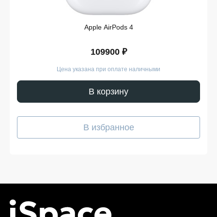
магазина в кратчайшие сроки.
Такой подход делает покупку медиаплеера простой и
Apple AirPods 4
безопасной. Мы гарантируем, что вы получите именно
тот продукт, который был указан в карточке, — с
подтверждёнными характеристиками и официальной
109900 ₽
гарантией.
Цена указана при оплате наличными
Покупайте медиаплееры в iSpace
без переплат!
В корзину
Наш интернет-магазин предоставляет выгодные
условия для покупателей, стремящихся сэкономить,
В избранное
не жертвуя качеством. У нас вы всегда можете
рассчитывать на адекватную цену, отличные условия
покупки и доставку медиаплеера в удобное для вас
время. Мы следим за тем, чтобы каждая часть заказа
соответствовала ожиданиям — от первого клика на
сайте до получения на руки. Преимущества продажи
на нашей платформе:
Гибкая система оплаты. Вы можете выбрать
удобный способ — онлайн или при получении.
Кроме того, возможна рассрочка, условия