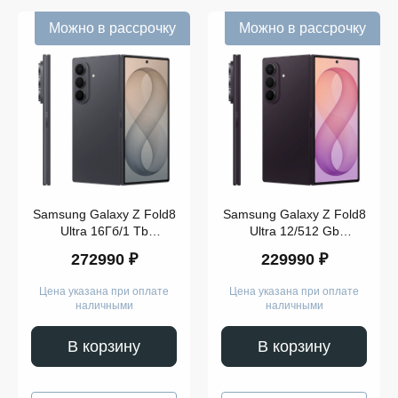
Можно в рассрочку
Можно в рассрочку
Samsung Galaxy Z Fold8
Samsung Galaxy Z Fold8
Ultra 16Гб/1 Tb
Ultra 12/512 Gb
Графитовый
Фиолетовый
272990 ₽
229990 ₽
128
GB
256
Цена указана при оплате
Цена указана при оплате
GB
наличными
наличными
512
GB
1
В корзину
В корзину
TB