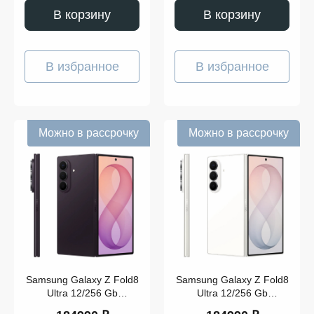
S25
В корзину
В корзину
Edge
Samsung
Galaxy
Модель
S25 FE
Samsung
В избранное
В избранное
Galaxy
S25 Ultra
Samsung
Galaxy
S25+
Samsung
Можно в рассрочку
Можно в рассрочку
Galaxy
S26
Samsung
Galaxy
S26 Ultra
Samsung
Galaxy
S26+
Samsung Galaxy Z Fold8
Samsung Galaxy Z Fold8
Ultra 12/256 Gb
Ultra 12/256 Gb
Фиолетовый
Кремовый