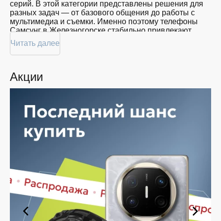
серий. В этой категории представлены решения для
разных задач — от базового общения до работы с
мультимедиа и съемки. Именно поэтому телефоны
Самсунг в Железногорске стабильно привлекают
внимание пользователей, которые ценят надежность
Читать далее
и понятный функционал. При выборе важно
учитывать личные сценарии использования, а не
только внешние параметры.
Акции
При сравнении моделей чаще всего обращают
внимание на следующие особенности:
Диагональ и тип дисплея, влияющие на комфорт
работы и просмотра контента.
Объем встроенной памяти и поддержка карт
расширения.
Возможности основной и фронтальной камер
для фото и видео.
Производительность процессора при
повседневных задачах.
Емкость аккумулятора и скорость зарядки.
Поддержка современных стандартов связи.
Материалы корпуса и защита от внешних
воздействий.