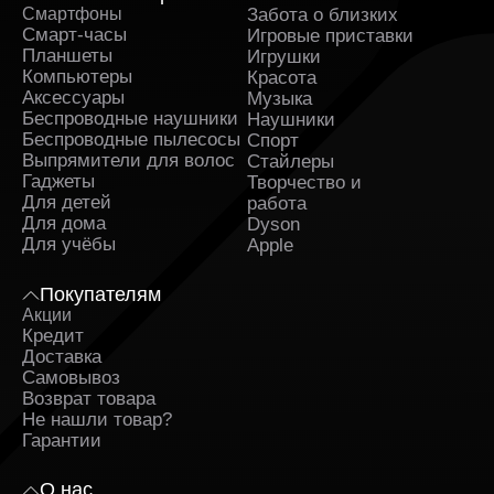
не только стартовую стоимость, но и общий срок
Смартфоны
Забота о близких
Sa
службы устройства. Такой подход делает выбор более
Смарт-часы
Игровые приставки
взвешенным.
Планшеты
Игрушки
Компьютеры
Красота
Лучшие телефоны Samsung с
Аксессуары
Музыка
доставкой и в рассрочку
Беспроводные наушники
Наушники
Беспроводные пылесосы
Спорт
Выпрямители для волос
Стайлеры
Для удобства покупателей доступны разные форматы
Гаджеты
Творчество и
оформления сделки. Возможность оформить телефон
Для детей
работа
Самсунг с доставкой особенно актуальна для тех, кто
Для дома
Dyson
ценит мобильный сервис. Кроме того, покупку можно
Для учёбы
Apple
забрать по адресу: ТЦ «Европа», ул. Ленина, 57.
Также востребован формат покупки телефонов
Покупателям
Самсунг в рассрочку, позволяющий распределить
Акции
расходы без лишней нагрузки на бюджет. Это
Кредит
позволяет приобретать технику более комфортно.
Доставка
Самовывоз
При выборе устройства полезно учитывать
Возврат товара
дополнительные условия:
Не нашли товар?
Гарантии
Актуальный каталог с разбивкой по сериям и
параметрам.
Понятная информация о том, какой товар
О нас