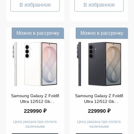
Samsung
В избранное
В избранное
Galaxy
A56
Samsung
Galaxy
A17
Samsung
Можно в рассрочку
Можно в рассрочку
Galaxy
F15
Samsung
Galaxy
F55
Samsung
Показать
Galaxy
M35
ещё
Samsung
Galaxy
M55
Samsung
Память
Galaxy
S24
Samsung Galaxy Z Fold8
Samsung Galaxy Z Fold8
Samsung
Ultra 12/512 Gb
Ultra 12/512 Gb
Galaxy
Кремовый
Графитовый
S24 Plus
229990 ₽
229990 ₽
Samsung
Galaxy
Цена указана при оплате
Цена указана при оплате
S25
наличными
наличными
Samsung
Galaxy