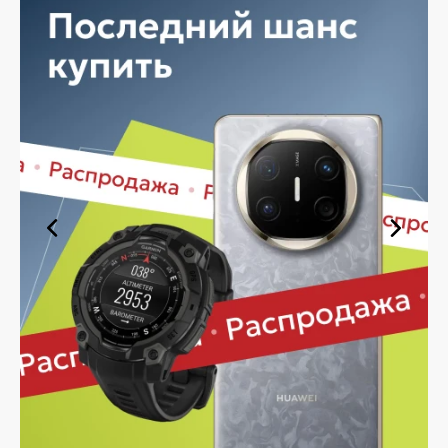
быстро — независимо от объема, с возможностью
выполнить бесплатную доставку.
Планируете покупку в рассрочку? У нас есть такая
услуга. Мы предлагаем удобные условия оплаты,
позволяющие сделать покупку комфортной. Просто
выберите нужную позицию, добавьте в корзину и
оформите заявку — купить мышь в Железногорске вы
сможете в кратчайшие сроки.
Ассортимент мышей в магазине
iSpace в Железногорске
На нашей торговой платформе представлен широкий
выбор продукции. Среди ассортимента, как новинки
рынка, так и проверенные временем модели. Каждый
продукт в каталоге соответствует стандартам
качества. Вы можете выбрать и заказать мышь в
Железногорске в удобной конфигурации и с доступной
ценой.
Мы постоянно обновляем ассортимент, отслеживаем
наличие, поддерживаем актуальность информации,
касающейся цен и наличия. Благодаря этому клиенты