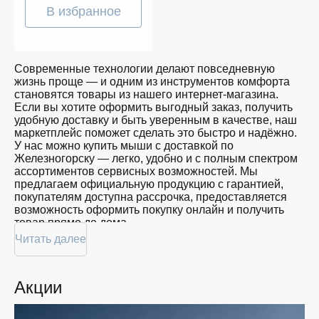
В избранное
Современные технологии делают повседневную
жизнь проще — и одним из инструментов комфорта
становятся товары из нашего интернет-магазина.
Если вы хотите оформить выгодный заказ, получить
удобную доставку и быть уверенным в качестве, наш
маркетплейс поможет сделать это быстро и надёжно.
У нас можно купить мыши с доставкой по
Железногорску — легко, удобно и с полным спектром
ассортиментов сервисных возможностей. Мы
предлагаем официальную продукцию с гарантией,
покупателям доступна рассрочка, предоставляется
возможность оформить покупку онлайн и получить
товар прямо до дома.
Читать далее
Покупателям доступна покупка мышей по
привлекательной цене: мы регулярно обновляем
ассортимент, следим за актуальностью наличия и
Акции
предоставляем большой выбор продукции. В нашем
магазине в Железногорске вы всегда найдёте нужный
продукт в нужный момент. Доставим ваш товар