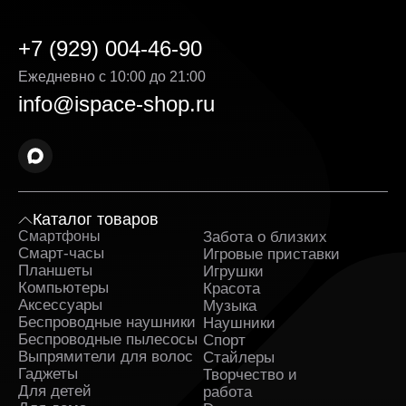
Выгодная стоимость без скрытых доплат. Цена
мыши указанная на сайте, является
окончательной — без навязанных услуг и
+7 (929) 004-46-90
дополнительных комиссий. Мы делаем всё,
чтобы каждая покупка была действительно
Ежедневно с 10:00 до 21:00
выгодной.
info@ispace-shop.ru
Оригинальные товары в ассортименте с
гарантией. Вся продукция поставляется
напрямую от официальных дистрибьюторов. К
каждому заказу прилагаются гарантийные
документы.
Оперативная доставка мыши в Железногорске и
Каталог товаров
полное сопровождение заказа. Заявка
Смартфоны
Забота о близких
Sa
обрабатывается сразу после оформления и
Смарт-часы
Игровые приставки
быстро передаётся в службу, которая
Планшеты
Игрушки
занимается доставкой. На каждом этапе вы
Компьютеры
Красота
получаете уведомления и можете отслеживать
Аксессуары
Музыка
путь заказа.
Беспроводные наушники
Наушники
Поддержка клиентов и бонусные предложения.
Беспроводные пылесосы
Спорт
Служба поддержки работает ежедневно и
Выпрямители для волос
Стайлеры
помогает решить любые вопросы до и после
Гаджеты
Творчество и
покупки. Постоянным клиентам доступны
Для детей
работа
индивидуальные предложения и накопительные