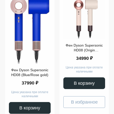
Dyson
Supersonic
HD08
Показать
ещё
Фен Dyson Supersonic
HD08 (Origin
Sakura/Rose Gold)
Модель
34990 ₽
Цена указана при оплате
Фен Dyson Supersonic
наличными
HD08 (Blue/Rose gold)
37990 ₽
В корзину
Показать
ещё
Цена указана при оплате
наличными
В избранное
В корзину