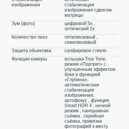
изображения
стабилизация
изображения сдвигом
матрицы
Зум (фото)
цифровой 5x ,
оптический 2x
Количество линз
пятилинзовый ,
семилинзовый
Защита объектива
сапфировое стекло
Функции камеры
вспышка True Tone,
режим «Портрет» с
улучшенным эффектом
боке и функцией
«Глубина»,
автоматическая
стабилизация
изображения,
автофокус , функция
Smart HDR 4 , ночной
режим , панорамная
съёмка , серийная
съëмка, привязка
фотографий к месту