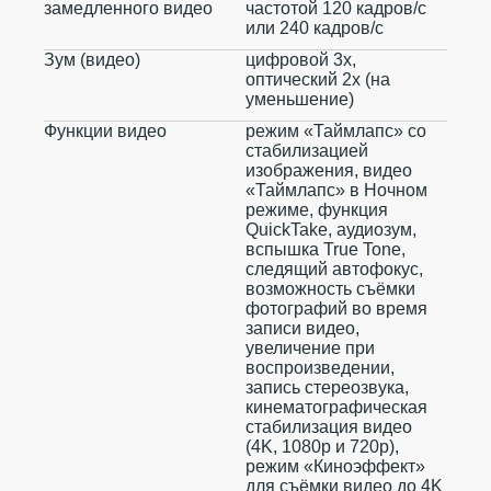
замедленного видео
частотой 120 кадров/ с
или 240 кадров/ с
Зум (видео)
цифровой 3х,
оптический 2x (на
уменьшение)
Функции видео
режим «Таймлапс» со
стабилизацией
изображения, видео
«Таймлапс» в Ночном
режиме, функция
QuickTake, аудиозум,
вспышка True Tone,
следящий автофокус,
возможность съёмки
фотографий во время
записи видео,
увеличение при
воспроизведении,
запись стереозвука,
кинематографическая
стабилизация видео
(4K, 1080p и 720p),
режим «Киноэффект»
для съёмки видео до 4K