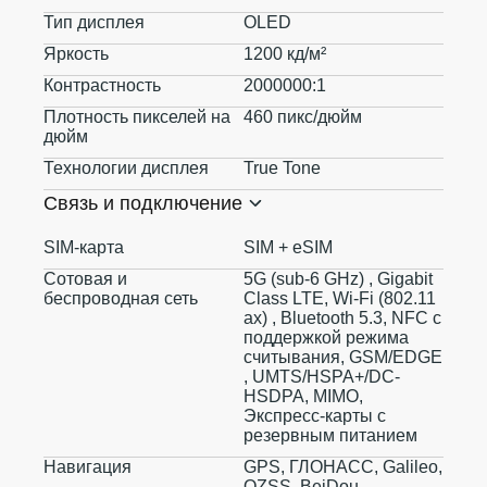
Тип дисплея
OLED
Яркость
1200 кд/м²
Контрастность
2000000:1
Плотность пикселей на
460 пикс/дюйм
дюйм
Технологии дисплея
True Tone
Связь и подключение
SIM-карта
SIM + eSIM
Сотовая и
5G (sub‑6 GHz) , Gigabit
беспроводная сеть
Class LTE, Wi-Fi (802.11​
ax) , Bluetooth 5.3, NFC с
поддержкой режима
считывания, GSM/EDGE
, UMTS/​HSPA+/​DC-
HSDPA, MIMO,
Экспресс‑карты с
резервным питанием
Навигация
GPS, ГЛОНАСС, Galileo,
QZSS, BeiDou