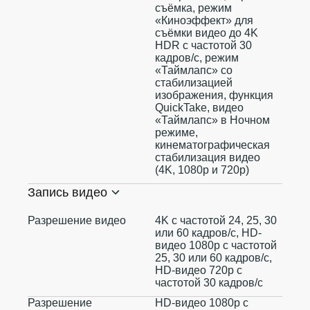
съëмка, режим
«Киноэффект» для
съёмки видео до 4K
HDR с частотой 30
кадров/с, режим
«Таймлапс» со
стабилизацией
изображения, функция
QuickTake, видео
«Таймлапс» в Ночном
режиме,
кинематографическая
стабилизация видео
(4K, 1080p и 720p)
Запись видео
Разрешение видео
4K с частотой 24, 25, 30
или 60 кадров/ с, HD-
видео 1080p с частотой
25, 30 или 60 кадров/ с,
HD-видео 720p с
частотой 30 кадров/ с
Разрешение
HD-видео 1080р c