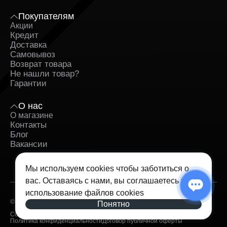
Покупателям
Акции
Кредит
Доставка
Самовывоз
Возврат товара
Не нашли товар?
Гарантии
О нас
О магазине
Контакты
Блог
Вакансии
Мы используем cookies чтобы заботиться о
вас. Оставаясь с нами, вы соглашаетесь на
использование
файлов cookies
© 2026 — iSpace. Все права защищены.
Понятно
Согласие на обработку персональных данных
Политика конфиденциальности
Договор публичной оферты