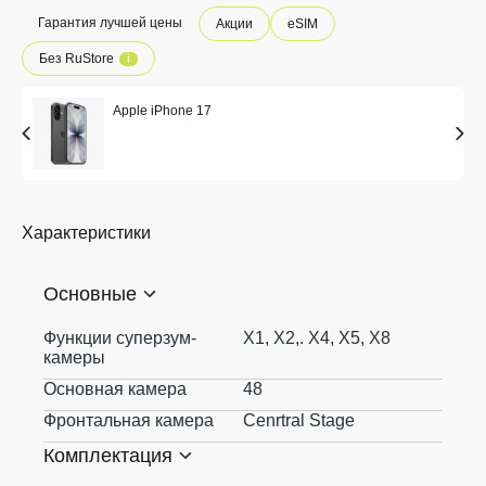
Гарантия лучшей цены
Акции
eSIM
Без RuStore
i
Apple iPhone 17
Характеристики
Основные
Функции суперзум-
X1, X2,. X4, X5, X8
камеры
Основная камера
48
Фронтальная камера
Cenrtral Stage
Комплектация