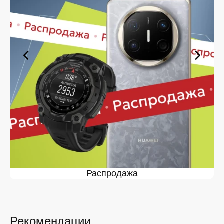
оформите заявку — купить в Железногорске вы
сможете в кратчайшие сроки.
Ассортимент в магазине iSpace в
Железногорске
На нашей торговой платформе представлен широкий
выбор продукции. Среди ассортимента, как новинки
рынка, так и проверенные временем модели. Каждый
продукт в каталоге соответствует стандартам
качества. Вы можете выбрать и заказать в
Железногорске в удобной конфигурации и с доступной
ценой.
Мы постоянно обновляем ассортимент, отслеживаем
наличие, поддерживаем актуальность информации,
касающейся цен и наличия. Благодаря этому клиенты
получают лучшие предложения и экономят своё
Распродажа
время. Преимущества покупки у нас:
Широкий выбор с регулярным обновлением. Мы
следим за новинками рынка и оперативно
добавляем их в каталог.
Рекомендации