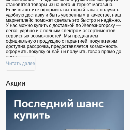
близких
становятся товары из нашего интернет-магазина.
Красота
Если вы хотите оформить выгодный заказ, получить
Спорт
удобную доставку и быть уверенным в качестве, наш
Для
маркетплейс поможет сделать это быстро и надёжно.
дома
У нас можно купить с доставкой по Железногорску —
легко, удобно и с полным спектром ассортиментов
Цвет
сервисных возможностей. Мы предлагаем
официальную продукцию с гарантией, покупателям
доступна рассрочка, предоставляется возможность
оформить покупку онлайн и получить товар прямо до
Показать
дома.
ещё
Читать далее
Покупателям доступна покупка по привлекательной
цене: мы регулярно обновляем ассортимент, следим
за актуальностью наличия и предоставляем большой
Память
Акции
выбор продукции. В нашем магазине в Железногорске
вы всегда найдёте нужный продукт в нужный момент.
Доставим ваш товар быстро — независимо от
объема, с возможностью выполнить бесплатную
доставку.
Планируете покупку в рассрочку? У нас есть такая
услуга. Мы предлагаем удобные условия оплаты,
позволяющие сделать покупку комфортной. Просто
выберите нужную позицию, добавьте в корзину и