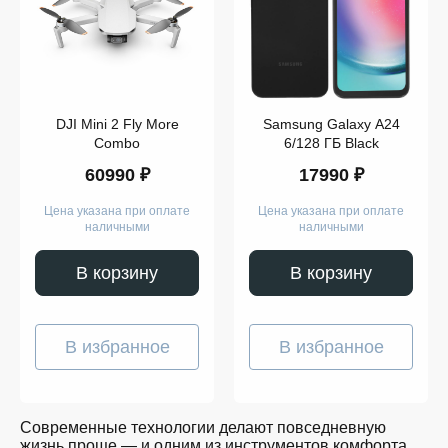
Компьютеры
Смарт-
часы
Гаджеты
Наушники
Аксессуары
Dyson
DJI Mini 2 Fly More
Samsung Galaxy A24
Apple
Samsung
Combo
6/128 ГБ Black
Беспроводные
60990 ₽
17990 ₽
наушники
Беспроводные
пылесосы
Цена указана при оплате
Цена указана при оплате
Выпрямители
наличными
наличными
для
волос
Стайлеры
В корзину
В корзину
Для
учёбы
Игрушки
Творчество
В избранное
В избранное
и
работа
Музыка
Для
128
детей
GB
Современные технологии делают повседневную
Забота
жизнь проще — и одним из инструментов комфорта
о