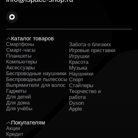
каждому заказу прилагаются гарантийные
документы.
Оперативная доставка в Железногорске и
полное сопровождение заказа. Заявка
обрабатывается сразу после оформления и
быстро передаётся в службу, которая
Каталог товаров
занимается доставкой. На каждом этапе вы
Смартфоны
Забота о близких
Sa
получаете уведомления и можете отслеживать
Смарт-часы
Игровые приставки
путь заказа.
Планшеты
Игрушки
Компьютеры
Красота
Поддержка клиентов и бонусные предложения.
Аксессуары
Музыка
Служба поддержки работает ежедневно и
Беспроводные наушники
Наушники
помогает решить любые вопросы до и после
Беспроводные пылесосы
Спорт
покупки. Постоянным клиентам доступны
Выпрямители для волос
Стайлеры
индивидуальные предложения и накопительные
Гаджеты
Творчество и
бонусы.
Для детей
работа
Для дома
Dyson
Регулярные акции и сезонные скидки. Мы часто
Для учёбы
проводим распродажи и предоставляем купоны
Apple
на скидку. Следите за обновлениями на сайте и
ассортиментом, чтобы не упустить выгодные
Покупателям
предложения.
Акции
Кредит
Программа кредитования с простым