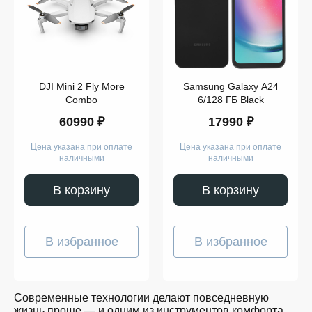
Компьютеры
Смарт-
часы
Гаджеты
Наушники
Аксессуары
Dyson
DJI Mini 2 Fly More
Samsung Galaxy A24
Apple
Samsung
Combo
6/128 ГБ Black
Беспроводные
60990 ₽
17990 ₽
наушники
Беспроводные
пылесосы
Цена указана при оплате
Цена указана при оплате
Выпрямители
наличными
наличными
для
волос
Стайлеры
В корзину
В корзину
Для
учёбы
Игрушки
Творчество
В избранное
В избранное
и
работа
Музыка
Для
128
детей
GB
Современные технологии делают повседневную
Забота
жизнь проще — и одним из инструментов комфорта
о