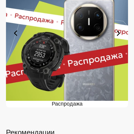
оформите заявку — купить в Железногорске вы
сможете в кратчайшие сроки.
Ассортимент в магазине iSpace в
Железногорске
На нашей торговой платформе представлен широкий
выбор продукции. Среди ассортимента, как новинки
рынка, так и проверенные временем модели. Каждый
продукт в каталоге соответствует стандартам
качества. Вы можете выбрать и заказать в
Железногорске в удобной конфигурации и с доступной
ценой.
Мы постоянно обновляем ассортимент, отслеживаем
наличие, поддерживаем актуальность информации,
касающейся цен и наличия. Благодаря этому клиенты
получают лучшие предложения и экономят своё
Распродажа
время. Преимущества покупки у нас:
Широкий выбор с регулярным обновлением. Мы
следим за новинками рынка и оперативно
добавляем их в каталог.
Рекомендации