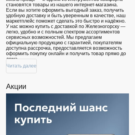
близких
становятся товары из нашего интернет-магазина.
Красота
Если вы хотите оформить выгодный заказ, получить
Спорт
удобную доставку и быть уверенным в качестве, наш
Для
маркетплейс поможет сделать это быстро и надёжно.
дома
У нас можно купить с доставкой по Железногорску —
легко, удобно и с полным спектром ассортиментов
Цвет
сервисных возможностей. Мы предлагаем
официальную продукцию с гарантией, покупателям
доступна рассрочка, предоставляется возможность
оформить покупку онлайн и получить товар прямо до
Показать
дома.
ещё
Читать далее
Покупателям доступна покупка по привлекательной
цене: мы регулярно обновляем ассортимент, следим
за актуальностью наличия и предоставляем большой
Память
Акции
выбор продукции. В нашем магазине в Железногорске
вы всегда найдёте нужный продукт в нужный момент.
Доставим ваш товар быстро — независимо от
объема, с возможностью выполнить бесплатную
доставку.
Планируете покупку в рассрочку? У нас есть такая
услуга. Мы предлагаем удобные условия оплаты,
позволяющие сделать покупку комфортной. Просто
выберите нужную позицию, добавьте в корзину и