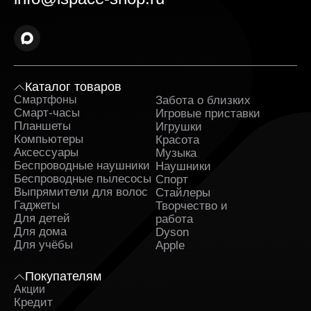
каждому заказу прилагаются гарантийные
документы.
Оперативная доставка в Железногорске и
полное сопровождение заказа. Заявка
обрабатывается сразу после оформления и
быстро передаётся в службу, которая
Каталог товаров
занимается доставкой. На каждом этапе вы
Смартфоны
Забота о близких
Sa
получаете уведомления и можете отслеживать
Смарт-часы
Игровые приставки
путь заказа.
Планшеты
Игрушки
Компьютеры
Красота
Поддержка клиентов и бонусные предложения.
Аксессуары
Музыка
Служба поддержки работает ежедневно и
Беспроводные наушники
Наушники
помогает решить любые вопросы до и после
Беспроводные пылесосы
Спорт
покупки. Постоянным клиентам доступны
Выпрямители для волос
Стайлеры
индивидуальные предложения и накопительные
Гаджеты
Творчество и
бонусы.
Для детей
работа
Для дома
Dyson
Регулярные акции и сезонные скидки. Мы часто
Для учёбы
проводим распродажи и предоставляем купоны
Apple
на скидку. Следите за обновлениями на сайте и
ассортиментом, чтобы не упустить выгодные
Покупателям
предложения.
Акции
Кредит
Программа кредитования с простым