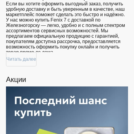
Если вы хотите оформить выгодный заказ, получить
удобную доставку и быть уверенным в качестве, наш
маркетплейс поможет сделать это быстро и надёжно.
У нас можно купить Fenix 7 с доставкой по
Железногорску — легко, удобно и с полным спектром
ассортиментов сервисных возможностей. Мы
предлагаем официальную продукцию с гарантией,
покупателям доступна рассрочка, предоставляется
возможность оформить покупку онлайн и получить
товар прямо до дома.
Читать далее
Покупателям доступна покупка Fenix 7 по
привлекательной цене: мы регулярно обновляем
ассортимент, следим за актуальностью наличия и
Акции
предоставляем большой выбор продукции. В нашем
магазине в Железногорске вы всегда найдёте нужный
продукт в нужный момент. Доставим ваш товар
быстро — независимо от объема, с возможностью
выполнить бесплатную доставку.
Планируете покупку в рассрочку? У нас есть такая
услуга. Мы предлагаем удобные условия оплаты,
позволяющие сделать покупку комфортной. Просто
выберите нужную позицию, добавьте в корзину и
оформите заявку — купить Fenix 7 в Железногорске