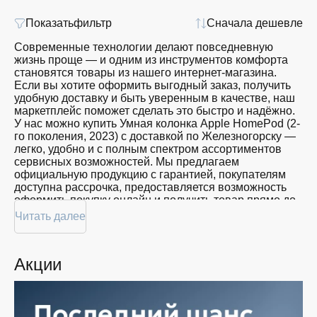
Показать
фильтр
Сначала дешевле
Современные технологии делают повседневную
жизнь проще — и одним из инструментов комфорта
становятся товары из нашего интернет-магазина.
Если вы хотите оформить выгодный заказ, получить
удобную доставку и быть уверенным в качестве, наш
маркетплейс поможет сделать это быстро и надёжно.
У нас можно купить Умная колонка Apple HomePod (2-
го поколения, 2023) с доставкой по Железногорску —
легко, удобно и с полным спектром ассортиментов
сервисных возможностей. Мы предлагаем
официальную продукцию с гарантией, покупателям
доступна рассрочка, предоставляется возможность
оформить покупку онлайн и получить товар прямо до
дома.
Читать далее
Покупателям доступна покупка Умная колонка Apple
HomePod (2-го поколения, 2023) по привлекательной
Акции
цене: мы регулярно обновляем ассортимент, следим
за актуальностью наличия и предоставляем большой
выбор продукции. В нашем магазине в Железногорске
вы всегда найдёте нужный продукт в нужный момент.
Доставим ваш товар быстро — независимо от