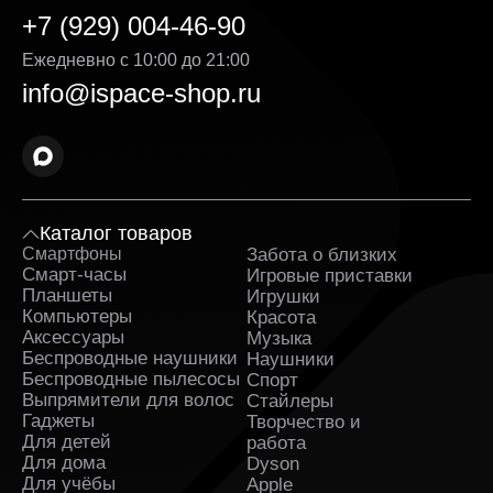
следим за тем, чтобы каждая часть заказа
+7 (929) 004-46-90
соответствовала ожиданиям — от первого клика на
сайте до получения на руки. Преимущества продажи
Ежедневно с 10:00 до 21:00
на нашей платформе:
info@ispace-shop.ru
Гибкая система оплаты. Вы можете выбрать
удобный способ — онлайн или при получении.
Кроме того, возможна рассрочка, условия
которой подробно указаны на странице товара.
Выгодная стоимость без скрытых доплат. Цена
Умная колонка Apple HomePod (2-го поколения,
Каталог товаров
2023) указанная на сайте, является
Смартфоны
Забота о близких
Sa
окончательной — без навязанных услуг и
Смарт-часы
дополнительных комиссий. Мы делаем всё,
Игровые приставки
чтобы каждая покупка была действительно
Планшеты
Игрушки
выгодной.
Компьютеры
Красота
Аксессуары
Музыка
Оригинальные товары в ассортименте с
Беспроводные наушники
Наушники
гарантией. Вся продукция поставляется
Беспроводные пылесосы
Спорт
напрямую от официальных дистрибьюторов. К
Выпрямители для волос
Стайлеры
каждому заказу прилагаются гарантийные
Гаджеты
Творчество и
документы.
Для детей
работа
Для дома
Dyson
Оперативная доставка Умная колонка Apple
Для учёбы
Apple
HomePod (2-го поколения, 2023) в